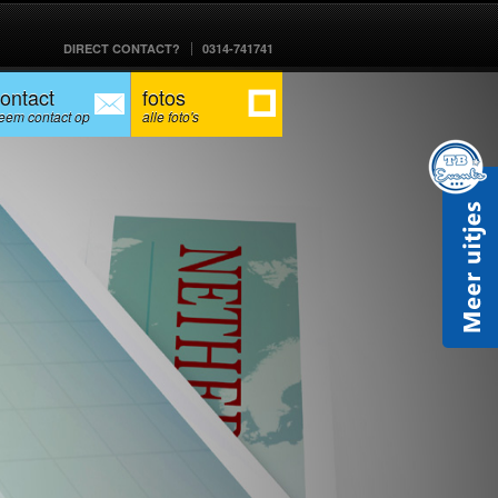
DIRECT CONTACT?
0314-741741
ontact
fotos
eem contact op
alle foto's