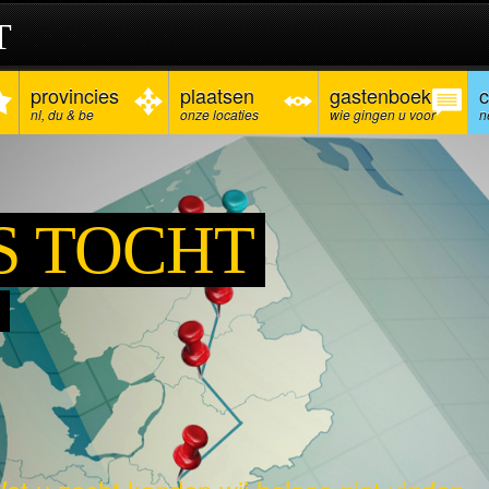
T
provincies
plaatsen
gastenboek
c
nl, du & be
onze locaties
wie gingen u voor
n
S TOCHT