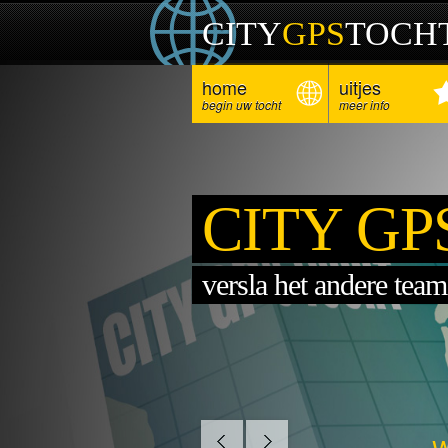
CITY
GPS
TOCH
home
uitjes
begin uw tocht
meer info
CITY GP
versla het andere team