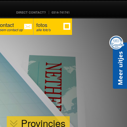
DIRECT CONTACT?
0314-741741
ontact
fotos
eem contact op
alle foto's
Provincies