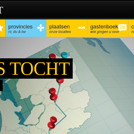
T
provincies
plaatsen
gastenboek
c
nl, du & be
onze locaties
wie gingen u voor
n
S TOCHT