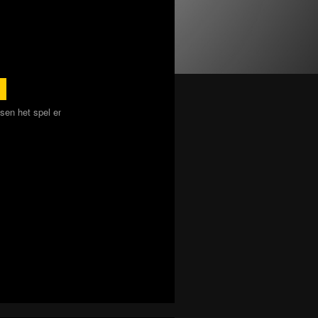
7,5
Amanda
Antwerpen
Moorddiner
17 juli 2026
 en het eten. Leuk dat aan het eind alsnog verschillende antwoorden zijn, het
Leuk spel, goede begeleider! We misten in het begin enkel een beetje s
beter zijn. (Dus niet aan het begin vertellen dat we een moorddiner gaan
Bekijk alle reviews
Ook dit uitje doen!