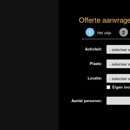
Offerte aanvrag
1
2
Het uitje
Activiteit:
Plaats:
Locatie:
Eigen loc
Aantal personen: