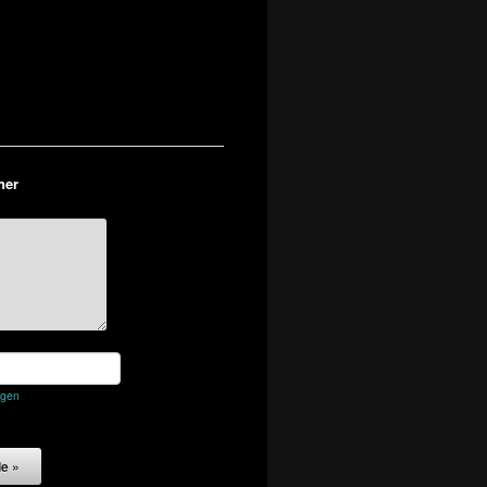
ner
egen