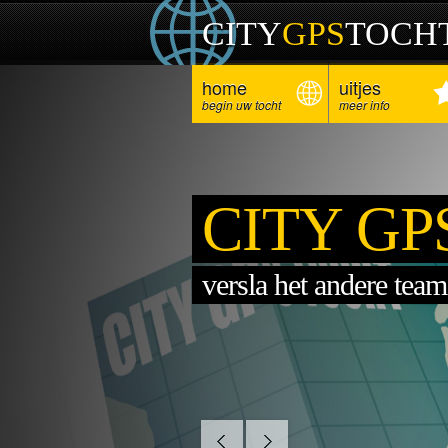
CITY
GPS
TOCH
home
uitjes
begin uw tocht
meer info
CITY GP
versla het andere team