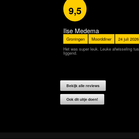
9,5
Ilse Medema
Groningen
Moorddiner
24 juli 2026
Het was super leuk. Leuke afwisseling tussen het spel
liggend.
Bekijk alle reviews
Ook dit uitje doen!