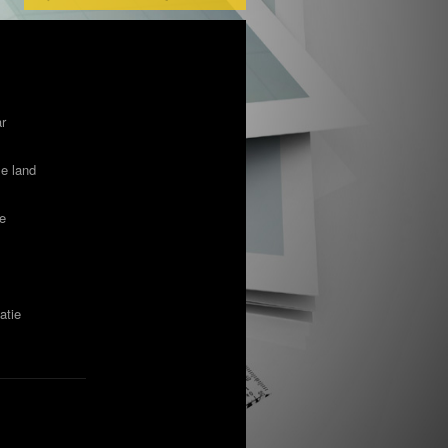
ar
le land
te
atie