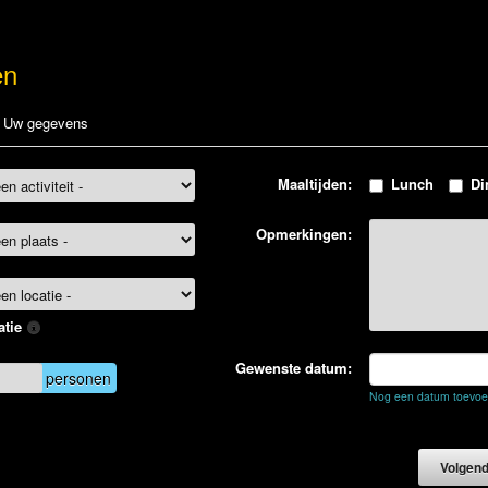
en
Uw gegevens
Maaltijden:
Lunch
Di
Opmerkingen:
atie
Gewenste datum:
personen
Nog een datum toevo