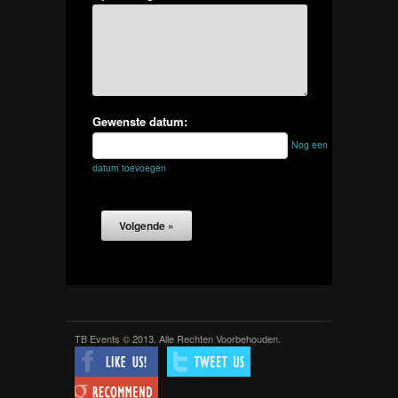
Gewenste datum:
Nog een
datum toevoegen
TB Events © 2013. Alle Rechten Voorbehouden.