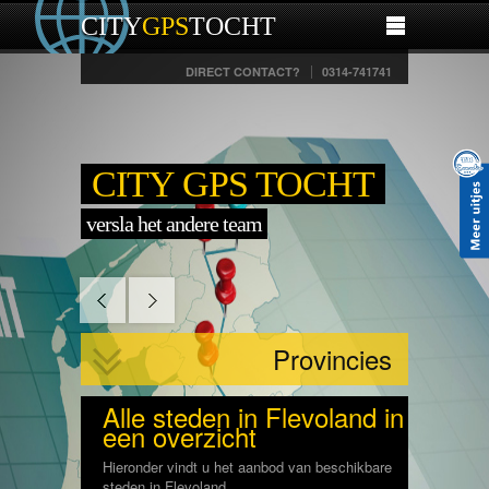
CITY
GPS
TOCHT
DIRECT CONTACT?
0314-741741
CITY GPS TOCHT
versla het andere team
Provincies
Alle steden in Flevoland in
een overzicht
Hieronder vindt u het aanbod van beschikbare
steden in Flevoland.