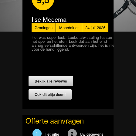
Ilse Medema
Amanda
Groningen
Moorddiner
24 juli 2026
Antwerpen
Moo
Het was super leuk. Leuke afwisseling tussen
Leuk spel, goede be
het spel en het eten. Leuk dat aan het eind
begin enkel een bee
alsnog verschillende antwoorden zijn, het is niet
beetje acteerwerk va
voor de hand liggend.
wel nog beter zijn. 
vertellen dat we ee
Bekijk alle reviews
Bekijk alle reviews
Ook dit uitje doen!
Ook dit uitje doen!
Offerte aanvragen
1
2
Het uitje
Uw gegevens