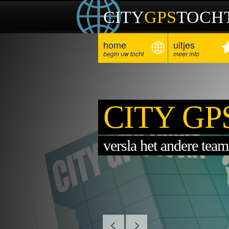
CITY
GPS
TOCH
home
uitjes
begin uw tocht
meer info
CITY GP
versla het andere team