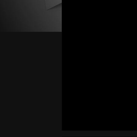
9,5
Ilse Med
Groningen
Het was super l
liggend.
Bekijk alle re
Ook dit uitje d