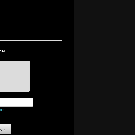
ner
egen