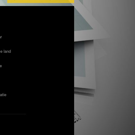
ar
le land
te
atie