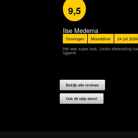
7,5
ema
Amanda
Moorddiner
24 juli 2026
Antwerpen
Moorddiner
17 
euk. Leuke afwisseling tussen het spel en het eten. Leuk dat aan het eind als
Leuk spel, goede begeleider! We m
beter zijn. (Dus niet aan het begi
views
Bekijk alle reviews
oen!
Ook dit uitje doen!