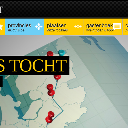
T
provincies
plaatsen
gastenboek
c
nl, du & be
onze locaties
wie gingen u voor
n
S TOCHT