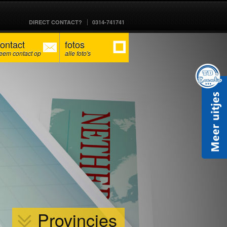
DIRECT CONTACT?
0314-741741
ontact
fotos
eem contact op
alle foto's
Provincies