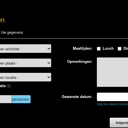
en
Uw gegevens
Maaltijden:
Lunch
Di
Opmerkingen:
atie
Gewenste datum:
personen
Nog een datum toevo