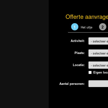
Offerte aanvrag
1
2
Het uitje
Activiteit:
Plaats:
Locatie:
Eigen loc
Aantal personen: