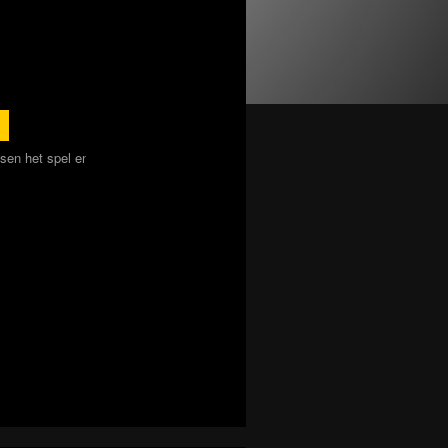
juli 2026
nog verschillende antwoorden zijn, het is niet voor de hand
isten in het begin enkel een beetje sfeermuziek en een klein beetje acteerwe
n vertellen dat we een moorddiner gaan doen)