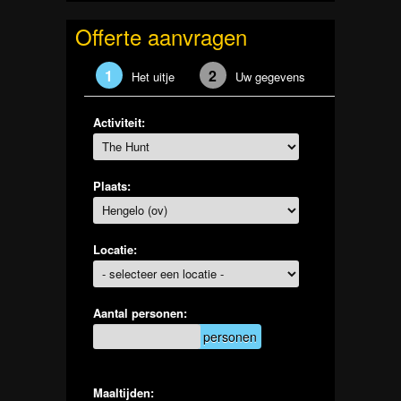
Offerte aanvragen
1
2
Het uitje
Uw gegevens
Activiteit:
Plaats:
Locatie:
Aantal personen:
personen
Maaltijden: