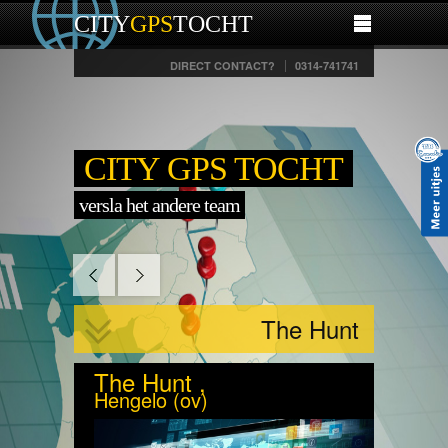
CITY
GPS
TOCHT
DIRECT CONTACT?
0314-741741
CITY GPS TOCHT
versla het andere team
The Hunt
The Hunt ,
Hengelo (ov)